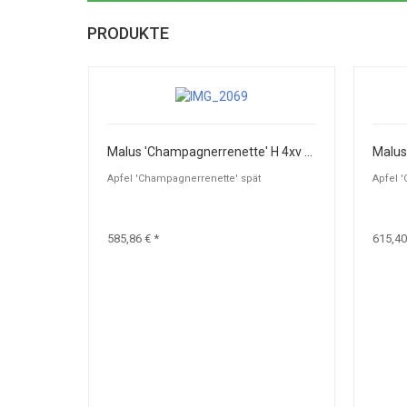
PRODUKTE
Malus 'Champagnerrenette' H 4xv mDrb 20-25
Apfel 'Champagnerrenette' spät
Apfel 
585,86 € *
615,40