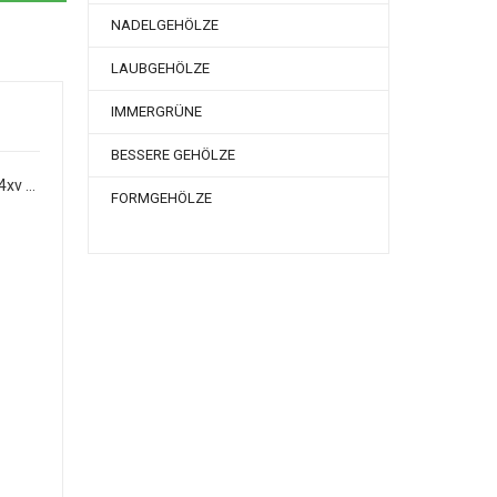
NADELGEHÖLZE
LAUBGEHÖLZE
IMMERGRÜNE
BESSERE GEHÖLZE
Malus 'Champagnerrenette' H 4xv mDrb 30-35
FORMGEHÖLZE