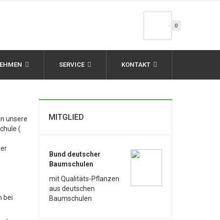
0
NEHMEN
SERVICE
KONTAKT
MITGLIED
en unsere
chule (
der
Bund deutscher
Baumschulen
mit Qualitäts-Pflanzen
aus deutschen
 bei
Baumschulen