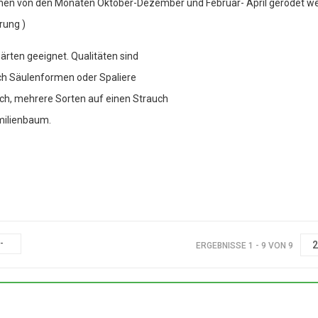
nnen von den Monaten Oktober-Dezember und Februar- April gerodet w
rung )
rten geeignet. Qualitäten sind
h Säulenformen oder Spaliere
ch, mehrere Sorten auf einen Strauch
amilienbaum.
-
ERGEBNISSE 1 - 9 VON 9