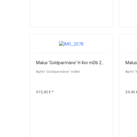
Malus 'Goldparmäne' H 4xv mDb 25-30
Malus 
Apfel 'Goldparmäne' mittel
Apfel '
615,40 € *
34,46 