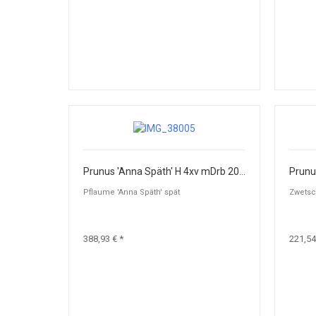
Prunus 'Anna Späth' H 4xv mDrb 20-25
Pflaume 'Anna Späth' spät
Zwetsc
388,93 € *
221,54