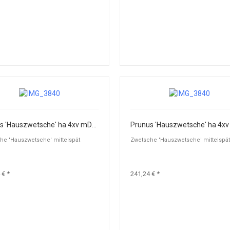
Prunus 'Hauszwetsche' ha 4xv mDrb 20-25
he 'Hauszwetsche' mittelspät
Zwetsche 'Hauszwetsche' mittelspät
 € *
241,24 € *