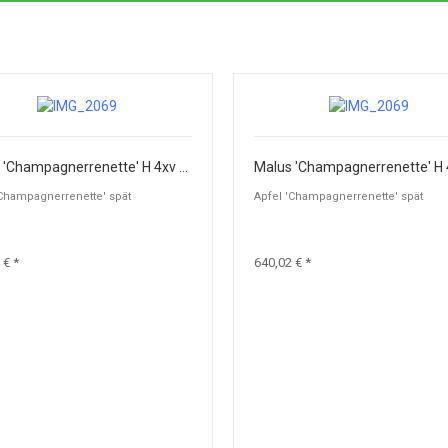
Malus 'Champagnerrenette' H 4xv mDrb 25-30
'Champagnerrenette' spät
Apfel 'Champagnerrenette' spät
 € *
640,02 € *